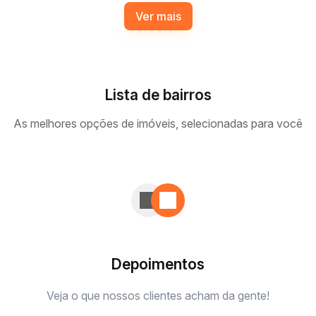
Ver mais
Lista de bairros
As melhores opções de imóveis, selecionadas para você
Jardim Itamaracá
,
Campo Grande
,
Mato Grosso
do Sul
,
Brasil
3
Dormitório(s)
1
Banheiro(s)
2
Vaga(s)
Nome do bairro
Ver imóveis
Depoimentos
Veja o que nossos clientes acham da gente!