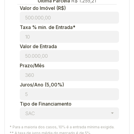
Última Parcela
R$
1.255,21
Valor do Imóvel (R$)
Taxa % min. de Entrada*
Valor de Entrada
Prazo/Mês
Juros/Ano
(5,00%)
Tipo de Financiamento
SAC
* Para a maioria dos casos, 10% é a entrada mínima exigida.
** A taxa de juros média do mercado é de 5%.