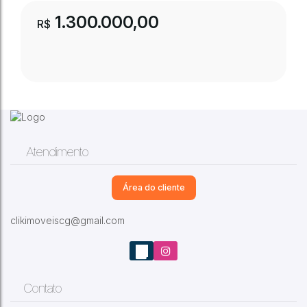
1.300.000,00
R$
São Francisco
,
Campo Grande
,
Mato Grosso
Atendimento
do Sul
,
Brasil
3
Dormitório(s)
4
Banheiro(s)
2
Vaga(s)
Área do cliente
clikimoveiscg@gmail.com
São Francisco
,
Campo Grande
,
Mato Grosso
do Sul
,
Brasil
3
Dormitório(s)
3
Banheiro(s)
1
Vaga(s)
Contato