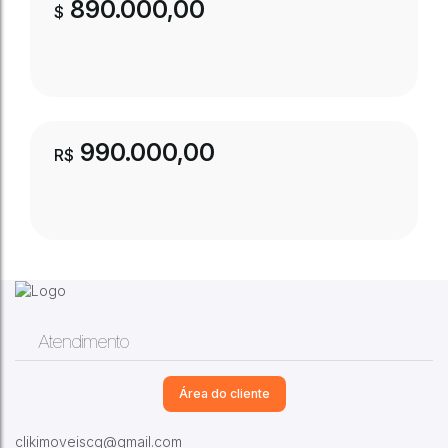
890.000,00
$
990.000,00
R$
Água Limpa Park
,
Campo Grande
,
Mato
Grosso do Sul
,
Brasil
3
Dormitório(s)
2
Banheiro(s)
1
Vaga(s)
CEP: 79002-560
,
Água Limpa Park
,
Campo
Atendimento
Grande
,
Mato Grosso do Sul
,
Brasil
4
Dormitório(s)
5
Banheiro(s)
4
Vaga(s)
Área do cliente
clikimoveiscg@gmail.com