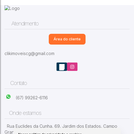
Atendimento
Área do cliente
clikimoveiscg@gmail.com
Jardim dos Estados
,
Campo Grande
,
Mato
Grosso do Sul
,
Brasil
2
Dormitório(s)
2
Banheiro(s)
2
Vaga(s)
Contato
(67) 99262-6116
Onde estamos
Rua Euclides da Cunha
,
69
,
Jardim dos Estados
,
Campo
Grande
,
MS
,
Brasil