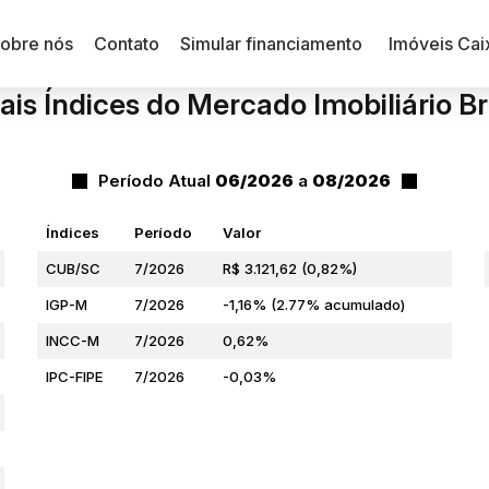
obre nós
Contato
Simular financiamento
Imóveis Cai
ais Índices do Mercado Imobiliário Br
Período Atual
06/2026
a
08/2026
Índices
Período
Valor
CUB/SC
7/2026
R$ 3.121,62 (0,82%)
IGP-M
7/2026
-1,16% (2.77% acumulado)
INCC-M
7/2026
0,62%
IPC-FIPE
7/2026
-0,03%