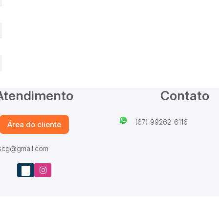
Atendimento
Contato
(67) 99262-6116
Área do cliente
iscg@gmail.com