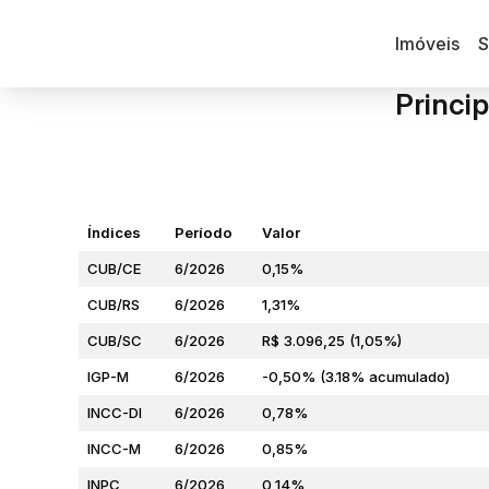
Imóveis
S
Princip
Índices
Período
Valor
CUB/CE
6/2026
0,15%
CUB/RS
6/2026
1,31%
CUB/SC
6/2026
R$ 3.096,25 (1,05%)
IGP-M
6/2026
-0,50% (3.18% acumulado)
INCC-DI
6/2026
0,78%
INCC-M
6/2026
0,85%
INPC
6/2026
0,14%