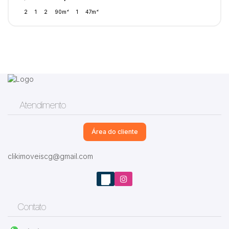
2
1
2
90m²
1
47m²
Atendimento
Área do cliente
clikimoveiscg@gmail.com
Contato