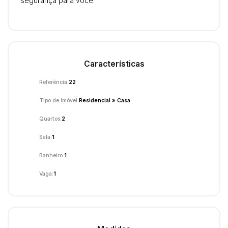
segurança para você.
Características
Referência:
22
Tipo de Imóvel:
Residencial
»
Casa
Quartos:
2
Sala:
1
Banheiro:
1
Vaga:
1