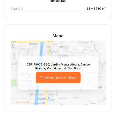
Medidas
Área Útil:
65 ~ 6480 m²
Mapa
CEP: 79002-560
,
Jardim Monte Alegre
,
Campo
Grande
,
Mato Grosso do Sul
,
Brasil
Clique aqui para ver o
Mapa