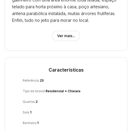
telado para horta próximo à casa, poço artesiano,
antena parabólica instalada, muitas árvores frutíferas.
Enfim, tudo no jeito para morar no local.
Observações: 35 km de Campo Grande, apenas 2,5 km
Ver mais...
de estrada de terra. Região conhecida como Raio de
Sol em Jaraguari-MS. Aceita veículo como parte de
pagamento e está aberto a ouvir propostas em
dinheiro. Escriturada.
Características
Referência:
25
Tipo de Imóvel:
Residencial
»
Chácara
Quartos:
2
Sala:
1
Banheiro:
1