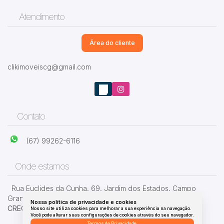
Atendimento
Área do cliente
clikimoveiscg@gmail.com
Contato
(67) 99262-6116
Onde estamos
Rua Euclides da Cunha
,
69
,
Jardim dos Estados
,
Campo
Grande
,
MS
,
Brasil
Nossa política de privacidade e cookies
CRECI: 10435-J
Nosso site utiliza cookies para melhorar a sua experiência na navegação.
Você pode alterar suas configurações de cookies através do seu navegador.
Termos de Privacidade