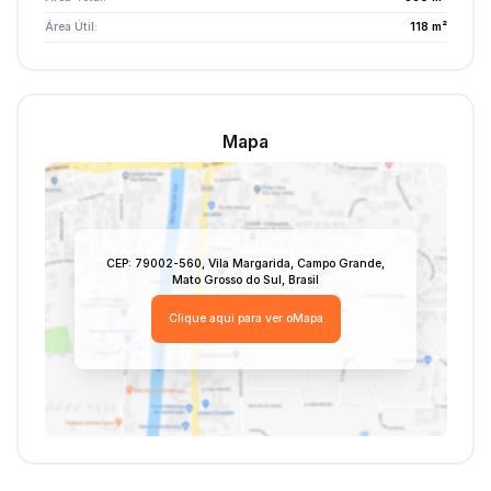
Área Útil:
118 m²
Mapa
CEP: 79002-560
,
Vila Margarida
,
Campo Grande
,
Mato Grosso do Sul
,
Brasil
Clique aqui para ver o
Mapa