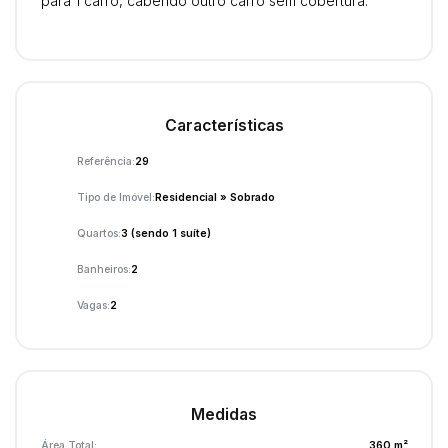
para 1 carro, cabendo outro carro sem cobertura.
Características
Referência:
29
Tipo de Imóvel:
Residencial
»
Sobrado
Quartos:
3 (sendo 1 suíte)
Banheiros:
2
Vagas:
2
Medidas
Área Total:
360 m²